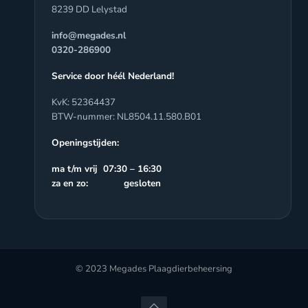
8239 DD Lelystad
info@megades.nl
0320-286900
Service door héél Nederland!
KvK: 52364437
BTW-nummer: NL8504.11.580.B01
Openingstijden:
ma t/m vrij 07:30 – 16:30
za en zo: gesloten
© 2023 Megades Plaagdierbeheersing