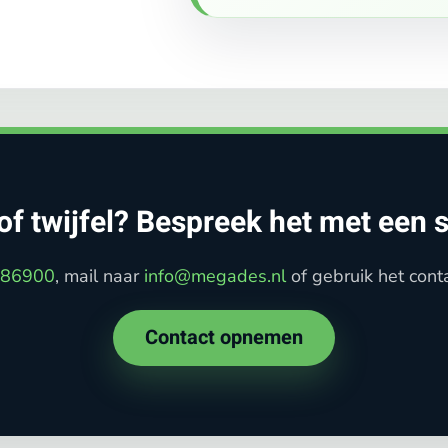
of twijfel? Bespreek het met een s
286900
, mail naar
info@megades.nl
of gebruik het conta
Contact opnemen