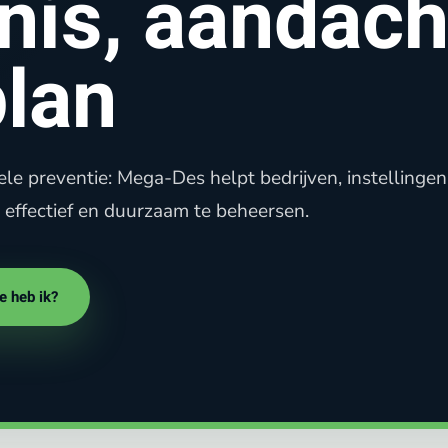
nis, aandach
plan
urele preventie: Mega-Des helpt bedrijven, instellinge
, effectief en duurzaam te beheersen.
e heb ik?