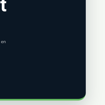
t
n en