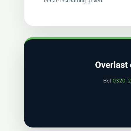
eerste inschatting geven.
Overlast 
Bel
0320-