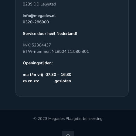
8239 DD Lelystad
info@megades.nl
0320-286900
Service door héél Nederland!
KvK: 52364437
BTW-nummer: NL8504.11.580.B01
Openingstijden:
ma t/m vrij 07:30 – 16:30
za en zo: gesloten
© 2023 Megades Plaagdierbeheersing