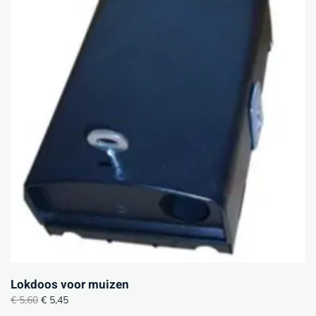
Lokdoos voor muizen
Original
Current
€
5,60
€
5,45
price
price