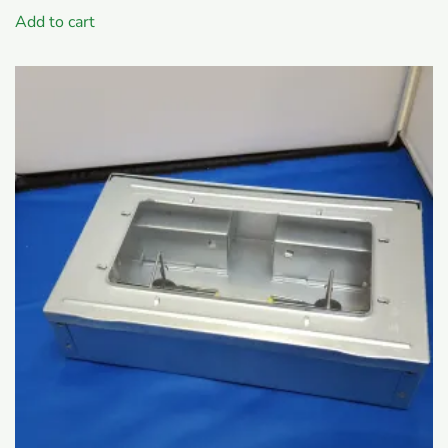
was:
is:
Add to cart
€ 5,60.
€ 5,45.