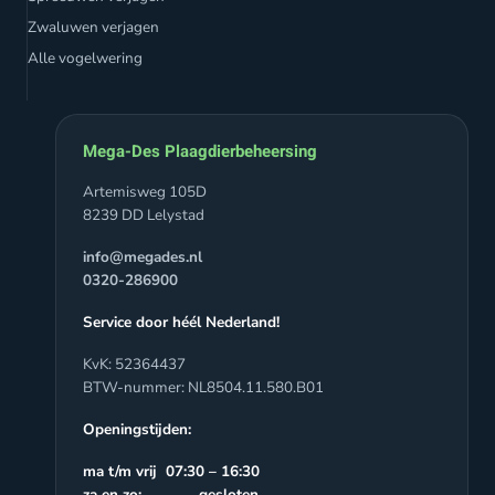
Zwaluwen verjagen
Alle vogelwering
Mega-Des Plaagdierbeheersing
Artemisweg 105D
8239 DD Lelystad
info@megades.nl
0320-286900
Service door héél Nederland!
KvK: 52364437
BTW-nummer: NL8504.11.580.B01
Openingstijden:
ma t/m vrij 07:30 – 16:30
za en zo: gesloten