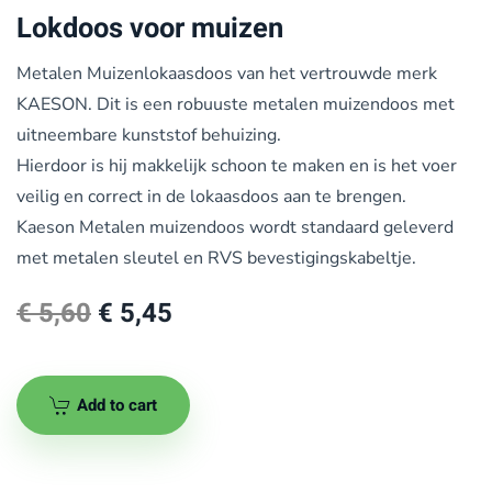
Lokdoos voor muizen
Metalen Muizenlokaasdoos van het vertrouwde merk
KAESON. Dit is een robuuste metalen muizendoos met
uitneembare kunststof behuizing.
Hierdoor is hij makkelijk schoon te maken en is het voer
veilig en correct in de lokaasdoos aan te brengen.
Kaeson Metalen muizendoos wordt standaard geleverd
met metalen sleutel en RVS bevestigingskabeltje.
Original
Current
€
5,60
€
5,45
price
price
was:
is:
Add to cart
€ 5,60.
€ 5,45.