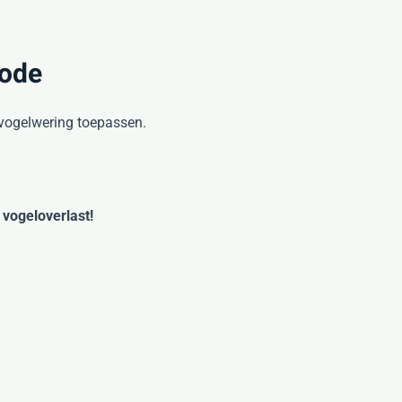
hode
 vogelwering toepassen.
w
vogeloverlast!