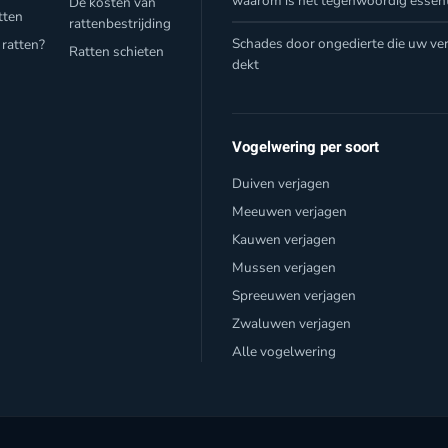
waarom is het tegenwoordig essent
De kosten van
tten
rattenbestrijding
Schades door ongedierte die uw ver
 ratten?
Ratten schieten
dekt
Vogelwering per soort
Duiven verjagen
Meeuwen verjagen
Kauwen verjagen
Mussen verjagen
Spreeuwen verjagen
Zwaluwen verjagen
Alle vogelwering