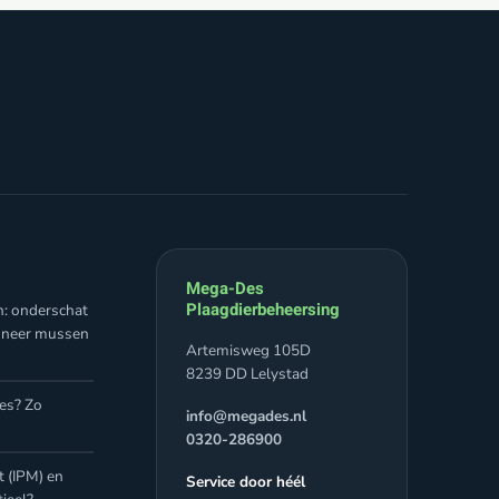
Mega-Des
Plaagdierbeheersing
n: onderschat
nneer mussen
Artemisweg 105D
8239 DD Lelystad
jes? Zo
info@megades.nl
0320-286900
 (IPM) en
Service door héél