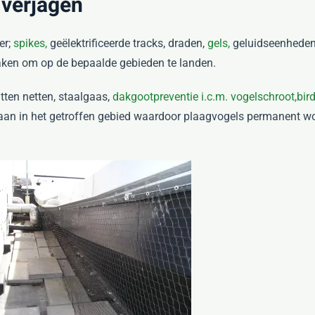
 verjagen
er;
spikes,
geëlektrificeerde tracks, draden,
gels,
geluidseenheden
maken om op de bepaalde gebieden te landen.
atten netten, staalgaas,
dakgootpreventie i.c.m. vogelschroot,
bird
 aan in het getroffen gebied waardoor plaagvogels permanent wo