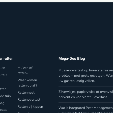
er ratten
Mega-Des Blog
llen
Muizen of
Mussenoverlast op horecaterrasse
ratten?
utels
probleem met grote gevolgen: Wa
Waar komen
uw gasten lastig vallen.
f
ratten op af?
atten
Zilvervisjes, papiervisjes of ovenvis
Rattennest
 de tuin
herkent en voorkomt u overlast
Rattenoverlast
aag
Ratten bij kippen
Wat is Integrated Pest Management
 huis