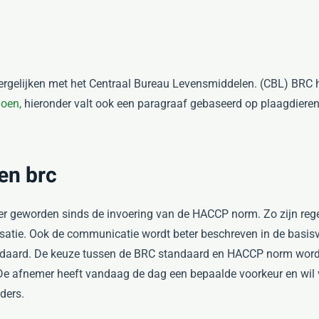
vergelijken met het Centraal Bureau Levensmiddelen. (CBL) BRC he
doen,
hieronder valt ook een paragraaf gebaseerd op plaagdieren.
 en brc
iner geworden sinds de invoering van de HACCP norm. Zo zijn rege
isatie. Ook de communicatie wordt beter beschreven in de bas
andaard. De keuze tussen de BRC standaard en HACCP norm word
. De afnemer heeft vandaag de dag een bepaalde voorkeur en wil 
ders.