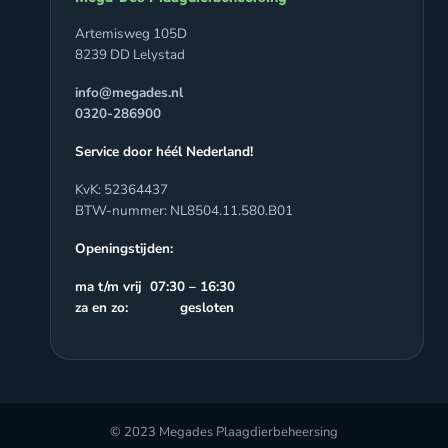
Artemisweg 105D
8239 DD Lelystad
info@megades.nl
0320-286900
Service door héél Nederland!
KvK: 52364437
BTW-nummer: NL8504.11.580.B01
Openingstijden:
ma t/m vrij 07:30 – 16:30
za en zo: gesloten
© 2023 Megades Plaagdierbeheersing