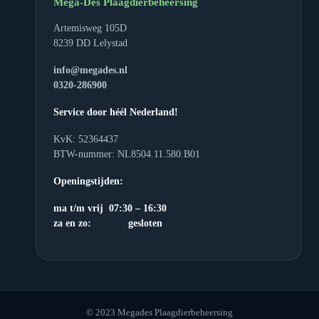
Mega-Des Plaagdierbeheersing
Artemisweg 105D
8239 DD Lelystad
info@megades.nl
0320-286900
Service door héél Nederland!
KvK: 52364437
BTW-nummer: NL8504.11.580.B01
Openingstijden:
ma t/m vrij 07:30 – 16:30
za en zo: gesloten
© 2023 Megades Plaagdierbeheersing