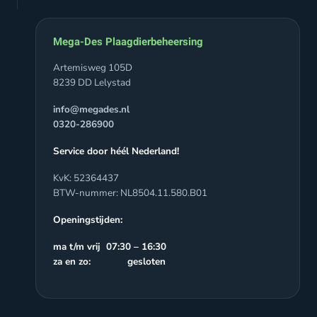
Mega-Des Plaagdierbeheersing
Artemisweg 105D
8239 DD Lelystad
info@megades.nl
0320-286900
Service door héél Nederland!
KvK: 52364437
BTW-nummer: NL8504.11.580.B01
Openingstijden:
ma t/m vrij 07:30 – 16:30
za en zo: gesloten