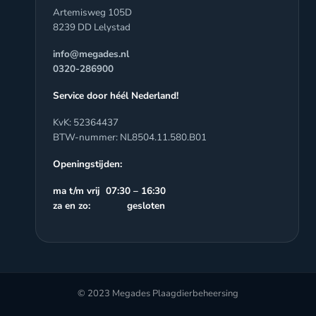
Artemisweg 105D
8239 DD Lelystad
info@megades.nl
0320-286900
Service door héél Nederland!
KvK: 52364437
BTW-nummer: NL8504.11.580.B01
Openingstijden:
ma t/m vrij 07:30 – 16:30
za en zo: gesloten
© 2023 Megades Plaagdierbeheersing