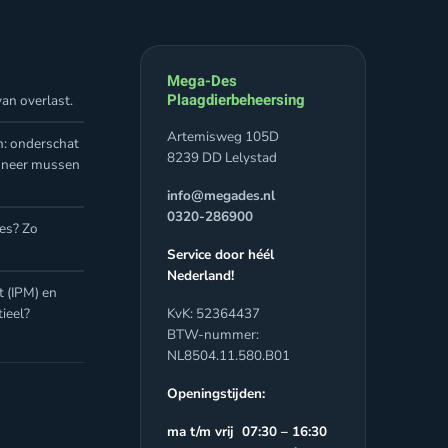
Mega-Des
Plaagdierbeheersing
an overlast.
Artemisweg 105D
n: onderschat
8239 DD Lelystad
nneer mussen
info@megades.nl
0320-286900
jes? Zo
Service door héél
Nederland!
 (IPM) en
ieel?
KvK: 52364437
BTW-nummer:
NL8504.11.580.B01
Openingstijden:
ma t/m vrij 07:30 – 16:30