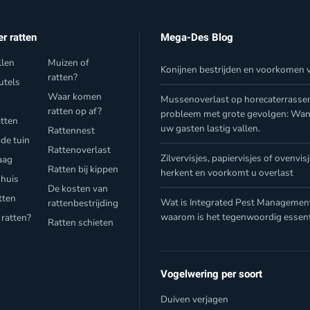
er ratten
Mega-Des Blog
llen
Muizen of
Konijnen bestrijden en voorkomen v
ratten?
utels
Waar komen
Mussenoverlast op horecaterrasse
f
ratten op af?
probleem met grote gevolgen: Wa
atten
uw gasten lastig vallen.
Rattennest
 de tuin
Rattenoverlast
Zilvervisjes, papiervisjes of ovenvis
aag
Ratten bij kippen
herkent en voorkomt u overlast
 huis
De kosten van
tten
Wat is Integrated Pest Management
rattenbestrijding
waarom is het tegenwoordig essent
 ratten?
Ratten schieten
Vogelwering per soort
Duiven verjagen