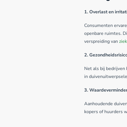
1. Overlast en irritat
Consumenten ervaren 
openbare ruimtes. Di
verspreiding van
zie
2. Gezondheidsrisico
Net als bij bedrijve
in duivenuitwerpsel
3. Waardeverminder
Aanhoudende duiveno
kopers of huurders w