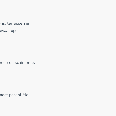
ns, terrassen en
gevaar op
teriën en schimmels
mdat potentiële