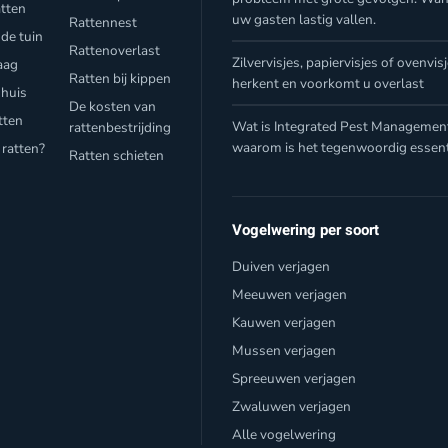
atten
uw gasten lastig vallen.
Rattennest
 de tuin
Rattenoverlast
Zilvervisjes, papiervisjes of ovenvis
aag
Ratten bij kippen
herkent en voorkomt u overlast
 huis
De kosten van
tten
Wat is Integrated Pest Management
rattenbestrijding
waarom is het tegenwoordig essent
 ratten?
Ratten schieten
Vogelwering per soort
Duiven verjagen
Meeuwen verjagen
Kauwen verjagen
Mussen verjagen
Spreeuwen verjagen
Zwaluwen verjagen
Alle vogelwering