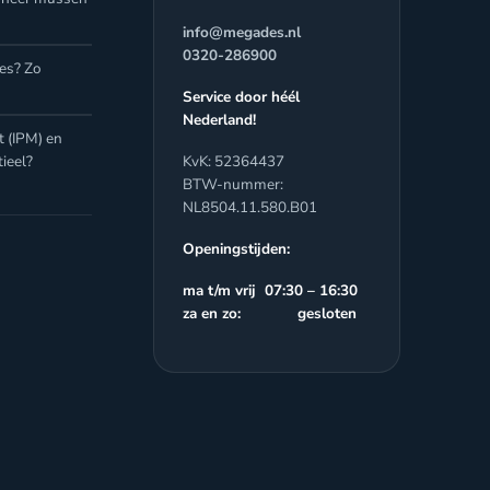
info@megades.nl
0320-286900
jes? Zo
Service door héél
Nederland!
 (IPM) en
ieel?
KvK: 52364437
BTW-nummer:
NL8504.11.580.B01
Openingstijden:
ma t/m vrij 07:30 – 16:30
za en zo: gesloten