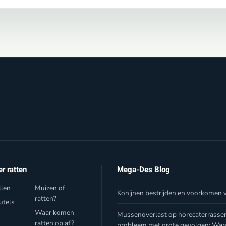
er ratten
Mega-Des Blog
llen
Muizen of
Konijnen bestrijden en voorkomen v
ratten?
utels
Waar komen
Mussenoverlast op horecaterrasse
f
ratten op af?
probleem met grote gevolgen: Wa