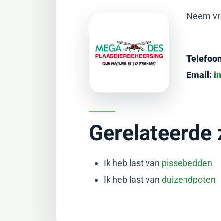
Neem vri
Telefoon
Email:
i
Gerelateerde
Ik heb last van
pissebedden
Ik heb last van
duizendpoten