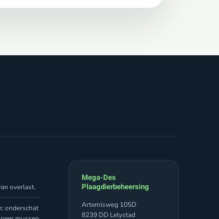
Mega-Des
Plaagdierbeheersing
an overlast.
Artemisweg 105D
n: onderschat
8239 DD Lelystad
nneer mussen