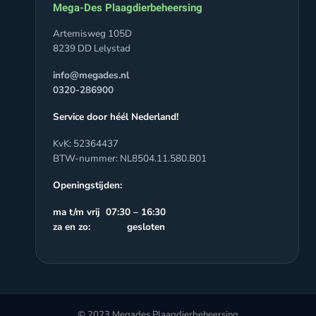
Mega-Des Plaagdierbeheersing
Artemisweg 105D
8239 DD Lelystad
info@megades.nl
0320-286900
Service door héél Nederland!
KvK: 52364437
BTW-nummer: NL8504.11.580.B01
Openingstijden:
ma t/m vrij 07:30 – 16:30
za en zo: gesloten
© 2023 Megades Plaagdierbeheersing