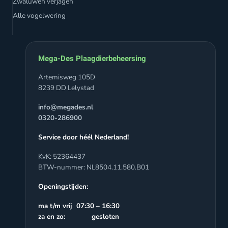
Zwaluwen verjagen
Alle vogelwering
Mega-Des Plaagdierbeheersing
Artemisweg 105D
8239 DD Lelystad
info@megades.nl
0320-286900
Service door héél Nederland!
KvK: 52364437
BTW-nummer: NL8504.11.580.B01
Openingstijden:
ma t/m vrij 07:30 – 16:30
za en zo: gesloten