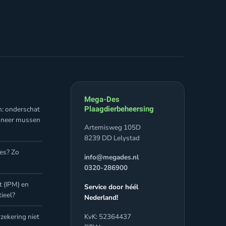
Mega-Des
Plaagdierbeheersing
n: onderschat
nneer mussen
Artemisweg 105D
8239 DD Lelystad
jes? Zo
info@megades.nl
0320-286900
 (IPM) en
Service door héél
ieel?
Nederland!
zekering niet
KvK: 52364437