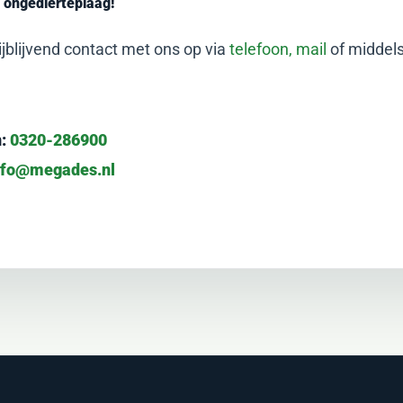
w
ongedierteplaag!
jblijvend contact met ons op via
telefoon,
mail
of middel
:
0320-286900
nfo@megades.nl