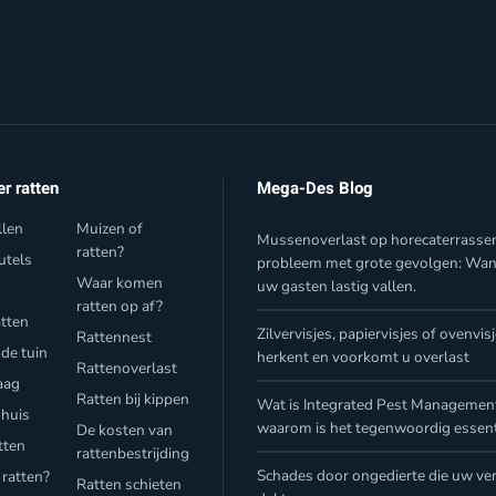
er ratten
Mega-Des Blog
llen
Muizen of
Mussenoverlast op horecaterrasse
ratten?
utels
probleem met grote gevolgen: Wa
Waar komen
uw gasten lastig vallen.
f
ratten op af?
atten
Zilvervisjes, papiervisjes of ovenvis
Rattennest
 de tuin
herkent en voorkomt u overlast
Rattenoverlast
aag
Ratten bij kippen
Wat is Integrated Pest Management
 huis
waarom is het tegenwoordig essent
De kosten van
tten
rattenbestrijding
Schades door ongedierte die uw ver
 ratten?
Ratten schieten