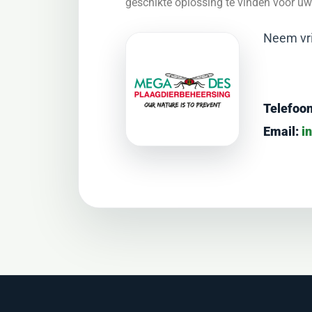
geschikte oplossing te vinden voor u
Neem vri
Telefoon
Email:
i