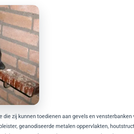
de die zij kunnen toedienen aan gevels en vensterbanke
n, pleister, geanodiseerde metalen oppervlakten, houtstru