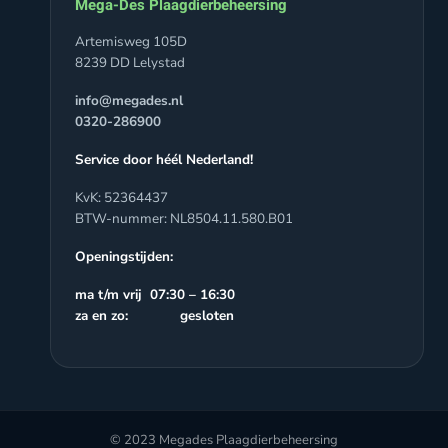
Mega-Des Plaagdierbeheersing
Artemisweg 105D
8239 DD Lelystad
info@megades.nl
0320-286900
Service door héél Nederland!
KvK: 52364437
BTW-nummer: NL8504.11.580.B01
Openingstijden:
ma t/m vrij 07:30 – 16:30
za en zo: gesloten
© 2023 Megades Plaagdierbeheersing