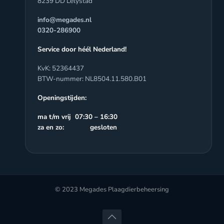
8239 DD Lelystad
info@megades.nl
0320-286900
Service door héél Nederland!
KvK: 52364437
BTW-nummer: NL8504.11.580.B01
Openingstijden:
ma t/m vrij 07:30 – 16:30
za en zo: gesloten
© 2023 Megades Plaagdierbeheersing