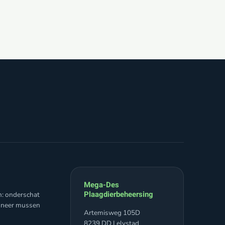
Mega-Des
Plaagdierbeheersing
n: onderschat
nneer mussen
Artemisweg 105D
8239 DD Lelystad