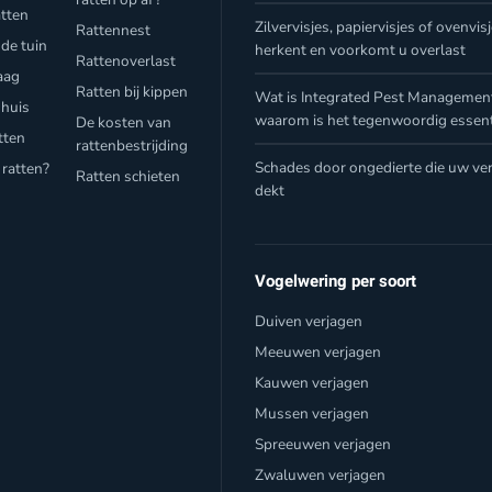
atten
Zilvervisjes, papiervisjes of ovenvis
Rattennest
 de tuin
herkent en voorkomt u overlast
Rattenoverlast
aag
Ratten bij kippen
Wat is Integrated Pest Management
 huis
waarom is het tegenwoordig essent
De kosten van
tten
rattenbestrijding
Schades door ongedierte die uw ver
 ratten?
Ratten schieten
dekt
Vogelwering per soort
Duiven verjagen
Meeuwen verjagen
Kauwen verjagen
Mussen verjagen
Spreeuwen verjagen
Zwaluwen verjagen