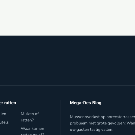
er ratten
Mega-Des Blog
llen
Muizen of
Mussenoverlast op horecaterrasse
ratten?
utels
probleem met grote gevolgen: Wa
Waar komen
uw gasten lastig vallen.
f
ratten op af?