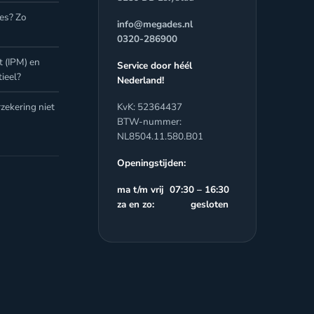
jes? Zo
info@megades.nl
0320-286900
 (IPM) en
Service door héél
ieel?
Nederland!
zekering niet
KvK: 52364437
BTW-nummer:
NL8504.11.580.B01
Openingstijden:
ma t/m vrij 07:30 – 16:30
za en zo: gesloten