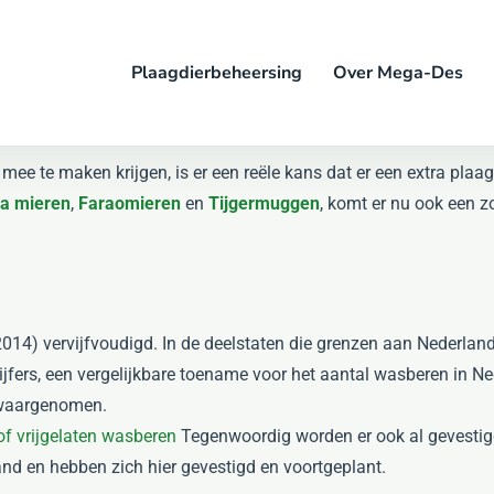
Plaagdierbeheersing
Over Mega-Des
d mee te maken krijgen, is er een reële kans dat er een extra plaa
a mieren
,
Faraomieren
en
Tijgermuggen
, komt er nu ook een z
– 2014) vervijfvoudigd. In de deelstaten die grenzen aan Nederlan
ijfers, een vergelijkbare toename voor het aantal wasberen in Ne
 waargenomen.
of vrijgelaten wasberen
Tegenwoordig worden er ook al gevesti
d en hebben zich hier gevestigd en voortgeplant.