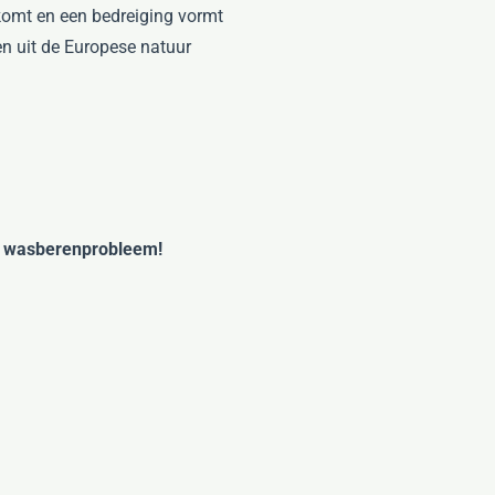
 komt en een bedreiging vormt
en uit de Europese natuur
w
wasberenprobleem!