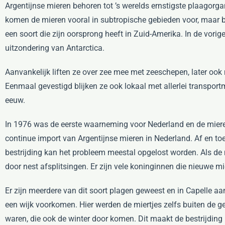
Argentijnse mieren behoren tot ’s werelds ernstigste plaagorgan
komen de mieren vooral in subtropische gebieden voor, maar b
een soort die zijn oorsprong heeft in Zuid-Amerika. In de vori
uitzondering van Antarctica.
Aanvankelijk liften ze over zee mee met zeeschepen, later ook 
Eenmaal gevestigd blijken ze ook lokaal met allerlei transpor
eeuw.
In 1976 was de eerste waarneming voor Nederland en de miere
continue import van Argentijnse mieren in Nederland. Af en toe
bestrijding kan het probleem meestal opgelost worden. Als de m
door nest afsplitsingen. Er zijn vele koninginnen die nieuwe mi
Er zijn meerdere van dit soort plagen geweest en in Capelle aa
een wijk voorkomen. Hier werden de miertjes zelfs buiten de
waren, die ook de winter door komen. Dit maakt de bestrijding n