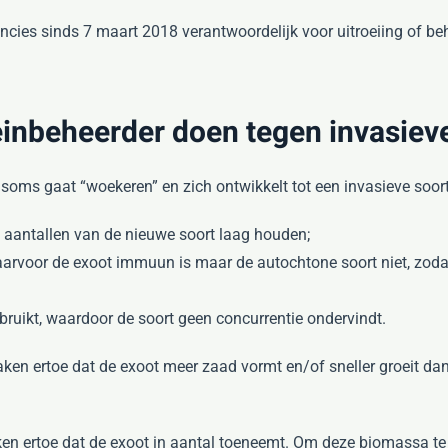
cies sinds 7 maart 2018 verantwoordelijk voor uitroeiing of be
einbeheerder doen tegen invasiev
soms gaat “woekeren” en zich ontwikkelt tot een invasieve soort
e aantallen van de nieuwe soort laag houden;
aarvoor de exoot immuun is maar de autochtone soort niet, zoda
bruikt, waardoor de soort geen concurrentie ondervindt.
aken ertoe dat de exoot meer zaad vormt en/of sneller groeit da
aken ertoe dat de exoot in aantal toeneemt. Om deze biomassa 