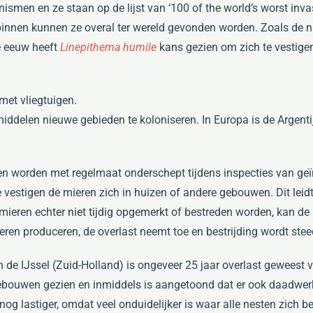
ismen en ze staan op de lijst van ‘100 of the world’s worst inva
innen kunnen ze overal ter wereld gevonden worden. Zoals de na
ge eeuw heeft
Linepithema humile
kans gezien om zich te vestigen
met vliegtuigen.
tmiddelen nieuwe gebieden te koloniseren. In Europa is de Argen
n worden met regelmaat onderschept tijdens inspecties van geïm
 vestigen de mieren zich in huizen of andere gebouwen. Dit leid
ieren echter niet tijdig opgemerkt of bestreden worden, kan de m
eren produceren, de overlast neemt toe en bestrijding wordt steed
n de IJssel (Zuid-Holland) is ongeveer 25 jaar overlast geweest 
 gebouwen gezien en inmiddels is aangetoond dat er ook daadwer
og lastiger, omdat veel onduidelijker is waar alle nesten zich b