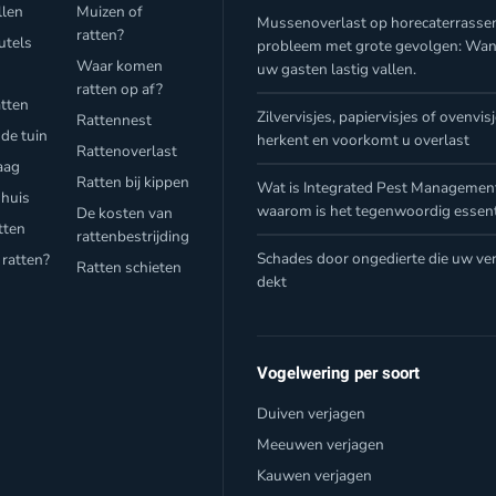
llen
Muizen of
Mussenoverlast op horecaterrasse
ratten?
utels
probleem met grote gevolgen: Wa
Waar komen
uw gasten lastig vallen.
f
ratten op af?
atten
Zilvervisjes, papiervisjes of ovenvis
Rattennest
 de tuin
herkent en voorkomt u overlast
Rattenoverlast
aag
Ratten bij kippen
Wat is Integrated Pest Management
 huis
waarom is het tegenwoordig essent
De kosten van
tten
rattenbestrijding
Schades door ongedierte die uw ver
 ratten?
Ratten schieten
dekt
Vogelwering per soort
Duiven verjagen
Meeuwen verjagen
Kauwen verjagen