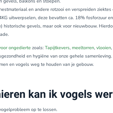
n gevels, balkons en stoepen.
estmateriaal en andere rotzooi en verspreiden ziektes
4KG uitwerpselen, deze bevatten ca. 18% fosforzuur en
de) historische gevels, maar ook voor nieuwbouw. Hierd
hade.
voor ongedierte
zoals:
Tapijtkevers
,
meeltorren
,
vlooien
ksgezondheid en hygiëne van onze gehele samenleving.
emen en vogels weg te houden van je gebouw.
ieren kan ik vogels we
vogelprobleem op te lossen.