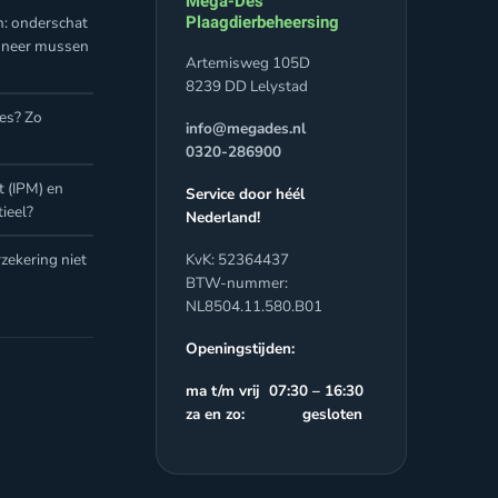
Mega-Des
Plaagdierbeheersing
n: onderschat
nneer mussen
Artemisweg 105D
8239 DD Lelystad
jes? Zo
info@megades.nl
0320-286900
 (IPM) en
Service door héél
ieel?
Nederland!
zekering niet
KvK: 52364437
BTW-nummer:
NL8504.11.580.B01
Openingstijden:
ma t/m vrij 07:30 – 16:30
za en zo: gesloten