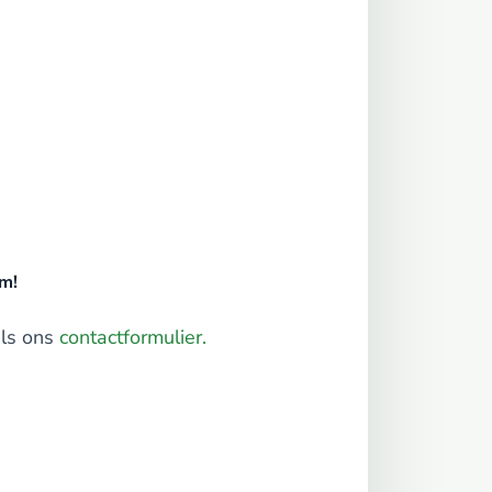
m!
els ons
contactformulier.