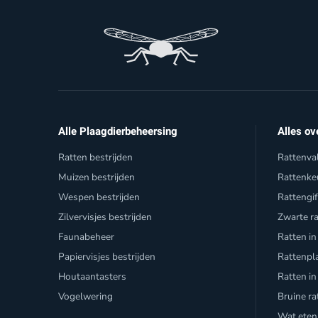
Alle Plaagdierbeheersing
Alles ov
Ratten bestrijden
Rattenva
Muizen bestrijden
Rattenke
Wespen bestrijden
Rattengi
Zilvervisjes bestrijden
Zwarte r
Faunabeheer
Ratten in
Papiervisjes bestrijden
Rattenpl
Houtaantasters
Ratten in
Vogelwering
Bruine ra
Wat eten