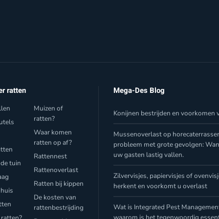
er ratten
Mega-Des Blog
llen
Muizen of
Konijnen bestrijden en voorkomen v
ratten?
utels
Waar komen
Mussenoverlast op horecaterrasse
f
ratten op af?
probleem met grote gevolgen: Wa
atten
uw gasten lastig vallen.
Rattennest
 de tuin
Rattenoverlast
Zilvervisjes, papiervisjes of ovenvis
aag
Ratten bij kippen
herkent en voorkomt u overlast
 huis
De kosten van
tten
Wat is Integrated Pest Management
rattenbestrijding
waarom is het tegenwoordig essent
 ratten?