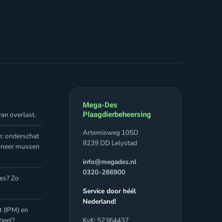
Mega-Des
Plaagdierbeheersing
an overlast.
Artemisweg 105D
n: onderschat
8239 DD Lelystad
nneer mussen
info@megades.nl
0320-286900
jes? Zo
Service door héél
Nederland!
 (IPM) en
ieel?
KvK: 52364437