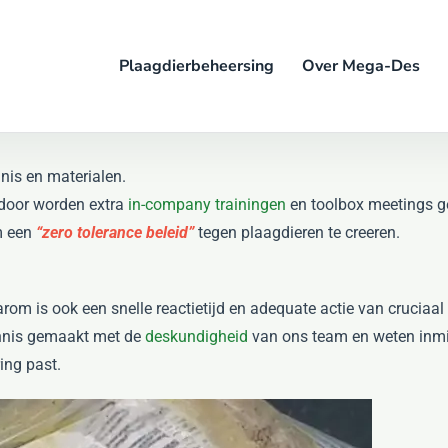
Plaagdierbeheersing
Over Mega-Des
nnis en materialen.
ndoor worden extra
in-company trainingen
en toolbox meetings g
m een
“zero tolerance beleid”
tegen plaagdieren te creeren.
arom is ook een snelle reactietijd en adequate actie van cruciaal
kennis gemaakt met de
deskundigheid
van ons team en weten inmid
ing past.