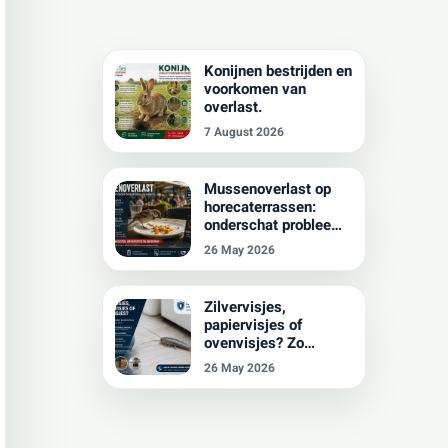
Konijnen bestrijden en
voorkomen van
overlast.
7 August 2026
Mussenoverlast op
horecaterrassen:
onderschat probleem
met grote gevolgen:
26 May 2026
Wanneer mussen uw
gasten lastig vallen.
Zilvervisjes,
papiervisjes of
ovenvisjes? Zo
herkent en voorkomt u
26 May 2026
overlast