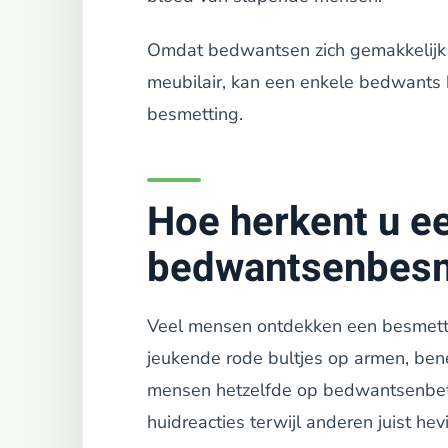
Omdat bedwantsen zich gemakkelijk v
meubilair, kan een enkele bedwants b
besmetting.
Hoe herkent u e
bedwantsenbesm
Veel mensen ontdekken een besmett
jeukende rode bultjes op armen, bene
mensen hetzelfde op bedwantsenbet
huidreacties terwijl anderen juist hev