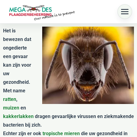
Skip to main content
Het is
bewezen dat
ongedierte
een gevaar
kan zijn voor
uw
gezondheid.
Met name
ratten
,
muizen
en
kakkerlakken
dragen gevaarlijke virussen en ziekmakende
bacterien bij zich.
Echter zijn er ook
tropische mieren
die uw gezondheid in