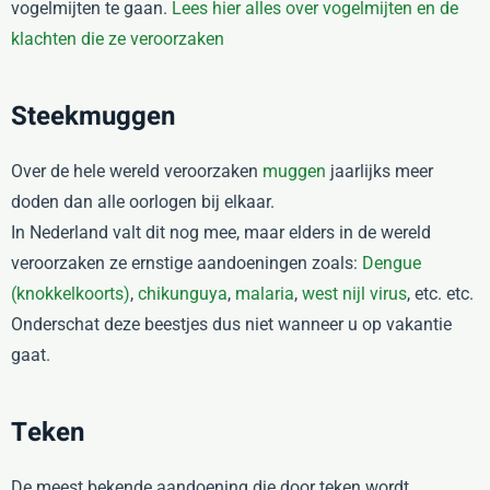
vogelmijten te gaan.
Lees hier alles over vogelmijten en de
klachten die ze veroorzaken
Steekmuggen
Over de hele wereld veroorzaken
muggen
jaarlijks meer
doden dan alle oorlogen bij elkaar.
In Nederland valt dit nog mee, maar elders in de wereld
veroorzaken ze ernstige aandoeningen zoals:
Dengue
(knokkelkoorts)
,
chikunguya
,
malaria
,
west nijl virus
, etc. etc.
Onderschat deze beestjes dus niet wanneer u op vakantie
gaat.
Teken
De meest bekende aandoening die door teken wordt