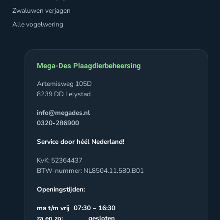
Zwaluwen verjagen
Alle vogelwering
Mega-Des Plaagdierbeheersing
Artemisweg 105D
8239 DD Lelystad
info@megades.nl
0320-286900
Service door héél Nederland!
KvK: 52364437
BTW-nummer: NL8504.11.580.B01
Openingstijden:
ma t/m vrij 07:30 – 16:30
za en zo: gesloten