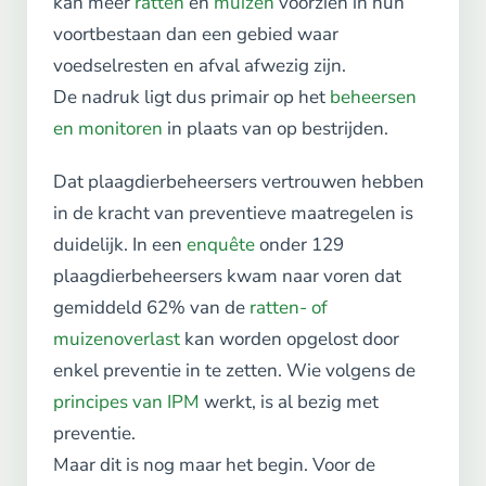
kan meer
ratten
en
muizen
voorzien in hun
voortbestaan dan een gebied waar
voedselresten en afval afwezig zijn.
De nadruk ligt dus primair op het
beheersen
en monitoren
in plaats van op bestrijden.
Dat plaagdierbeheersers vertrouwen hebben
in de kracht van preventieve maatregelen is
duidelijk. In een
enquête
onder 129
plaagdierbeheersers kwam naar voren dat
gemiddeld 62% van de
ratten- of
muizenoverlast
kan worden opgelost door
enkel preventie in te zetten. Wie volgens de
principes van IPM
werkt, is al bezig met
preventie.
Maar dit is nog maar het begin. Voor de