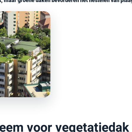
eit, maar groene daken bevorderen het nestelen van plaa
teem voor vegetatiedak