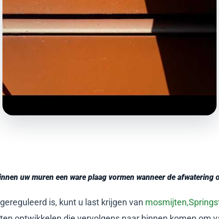
innen uw muren een ware plaag vormen wanneer de afwatering op
ereguleerd is, kunt u last krijgen van
mosmijten,
Springs
jten ontwikkelen die vervolgens naar binnen komen om 