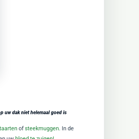
 uw dak niet helemaal goed is
taarten
of
steekmuggen.
In de
van uw
bloed te zuigen!