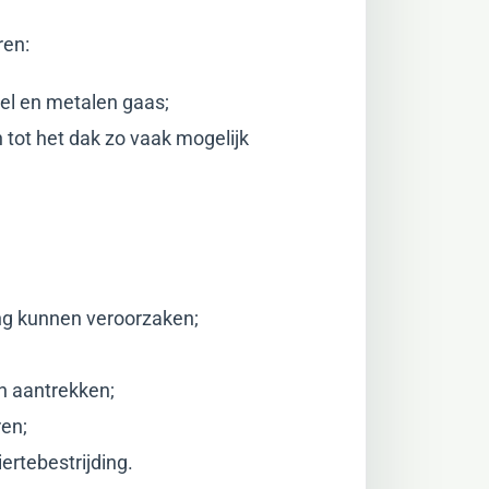
ren:
el en metalen gaas;
 tot het dak zo vaak mogelijk
ing kunnen veroorzaken;
n aantrekken;
ren;
rtebestrijding.