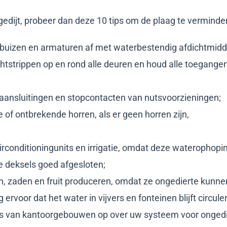
edijt, probeer dan deze 10 tips om de plaag te verminde
 buizen en armaturen af met waterbestendig afdichtmidd
chtstrippen op en rond alle deuren en houd alle toegangen
 aansluitingen en stopcontacten van nutsvoorzieningen;
 of ontbrekende horren, als er geen horren zijn,
irconditioningunits en irrigatie, omdat deze waterophop
e deksels goed afgesloten;
n, zaden en fruit produceren, omdat ze ongedierte kunne
 ervoor dat het water in vijvers en fonteinen blijft circule
 van kantoorgebouwen op over uw systeem voor ongedie