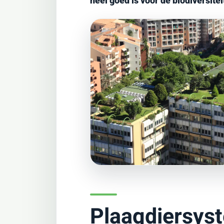
heel goed is voor de biodiversit
Plaagdiersys