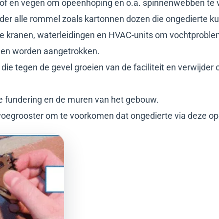
tof en vegen om opeenhoping en o.a. spinnenwebben te v
der alle rommel zoals kartonnen dozen die ongedierte k
e kranen, waterleidingen en HVAC-units om vochtprobl
en worden aangetrokken.
die tegen de gevel groeien van de faciliteit en verwijder 
de fundering en de muren van het gebouw.
voegrooster om te voorkomen dat ongedierte via deze o