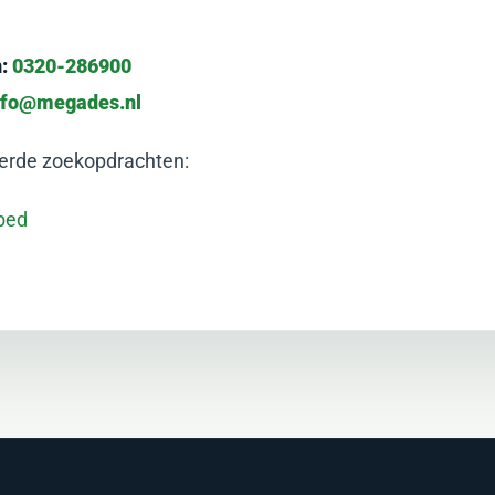
:
0320-286900
nfo@megades.nl
erde zoekopdrachten:
sbed