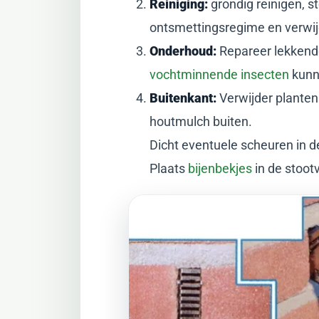
Reiniging:
grondig reinigen, s
ontsmettingsregime en verwij
Onderhoud:
Repareer lekkend
vochtminnende insecten
kunn
Buitenkant:
Verwijder planten 
houtmulch buiten.
Dicht eventuele scheuren in 
Plaats
bijenbekjes
in de stoot