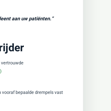
rleent aan uw patiënten.”
ijder
n vertrouwde
)
en vooraf bepaalde drempels vast