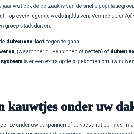
e jaar wat ook de oorzaak is van de snelle populatiegroe
cht op overvliegende wedstrijdduiven. Vermoeide en/of
een groep stadsduiven.
 de
duivenoverlast
tegen te gaan.
 weren
, (waaronder duivenpinnen of netten) of
duiven v
f systeem
is er een extra optie bijgekomen om uw duivenp
en kauwtjes onder uw da
eer ze onder uw dakpannen of dakbeschot een nest make