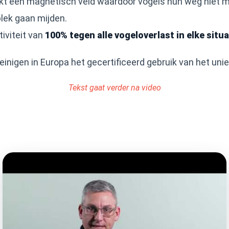
kt een magnetisch veld waardoor vogels hun weg niet m
plek gaan mijden.
iviteit van
100% tegen alle vogeloverlast in elke situa
inigen in Europa het gecertificeerd gebruik van het uni
Tekst gaat verder na video