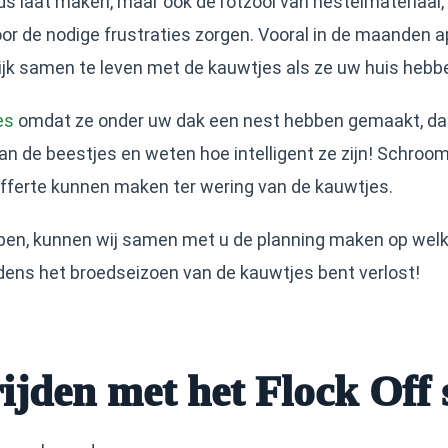
nds laat maken, maar ook de rotzooi van nestelmateriaal,
or de nodige frustraties zorgen. Vooral in de maanden ap
ilijk samen te leven met de kauwtjes als ze uw huis heb
es
omdat ze onder uw dak een nest hebben gemaakt, dan
an de beestjes en weten hoe intelligent ze zijn! Schroo
 offerte kunnen maken ter wering van de kauwtjes.
open, kunnen wij samen met u de planning maken op wel
jdens het broedseizoen van de kauwtjes bent verlost!
ijden met het Flock Off