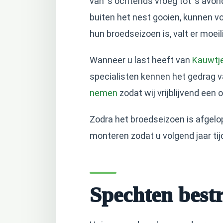
van ‘s ochtends vroeg tot ‘s avo
buiten het nest gooien, kunnen vo
hun broedseizoen is, valt er moe
Wanneer u last heeft van
Kauwtj
specialisten kennen het gedrag v
nemen
zodat wij vrijblijvend een
Zodra het broedseizoen is afgel
monteren zodat u volgend jaar ti
Spechten bestr