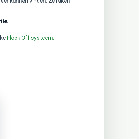
eer kunnen vinden. Ze raken
tie.
eke
Flock Off systeem.