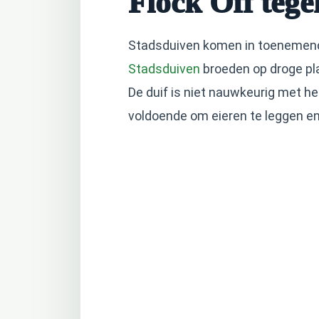
Flock Off tege
Stadsduiven komen in toenemende
Stadsduiven
broeden op droge pla
De duif is niet nauwkeurig met h
voldoende om eieren te leggen en