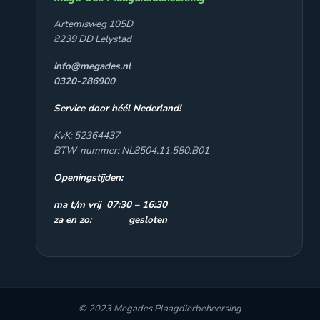
Artemisweg 105D
8239 DD Lelystad
info@megades.nl
0320-286900
Service door héél Nederland!
KvK: 52364437
BTW-nummer: NL8504.11.580.B01
Openingstijden:
ma t/m vrij 07:30 – 16:30
za en zo: gesloten
© 2023 Megades Plaagdierbeheersing